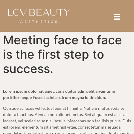
SELF ASSESSMENT
BOOK NOW
SHOP NOW
Meeting face to face
is the first step to
success.
Lorem ipsum dolor sit amet, cons ctetur ading elit aivamus in
porttitor neque Fusce lacinia rutrum magna id tincidun.
Quisque ac lacus vel lectus feugiat fringilla. Nullam mattis sodales
dolor a faucibus. Aenean non aliquet metus. Sed aliquam est ac erat
laoreet, vel scelerisque nisi iaculis. Maecenas non facilisis purus. Duis
est lorem, elementum sit amet nisl vitae, consectetur malesuada
nunc. Mauris volutpat massa quis lorem iaculis, non tincidunt mauris