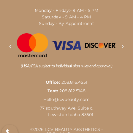
Monday - Friday:- 9 AM - 5 PM
Saturday - 9 AM - 4 PM
Sunday:- By Appointment
(HSA/FSA subject to individual plan rules and approval)
Office:
208.816.4551
Text:
208.812.5148
Hello@lcvbeauty.com
77 southway Ave, Suite c,
Lewiston Idaho 83501
©2026 LCV BEAUTY AESTHETICS -