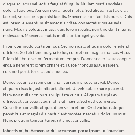
disque ac lacus vel lectus feugiat fringilla. Nullam mattis sodales
dolor a faucibus. Aenean non aliquet metus. Sed aliquam est ac erat
laoreet, vel scelerisque nisi iaculis. Maecenas non facilisis purus. Duis
est lorem, elementum sit amet nisl vitae, consectetur malesuada
nunc. Mauris volutpat massa quis lorem iaculis, non tincidunt mauris
malesuada. Maecenas mattis mollis tortor eget gravida.
Proin commodo porta tempus. Sed non justo aliquam dolor eleifend
ultricies. Sed eleifend magna tellus, eu pretium magna rhoncus vitae.
Etiam id libero vel mi fermentum tempus. Donec sceler isque congue
eros, a hendrerit lorem ornare et. Fusce rhoncus augue sapien,
euismod porttitor erat euismod eu.
Donec accumsan sem diam, non cursus nisi suscipit vel. Donec
aliquam risus id justo aliquet aliquet. Ut vehicula ornare placerat.
Nam non nulla non purus vulputate cursus. Aliquam turpis ex,
ultrices at consequat eu, mollis ut magna. Sed ut dictum eros.
Curabitur convallis aliquet diam vel pretium. Orci varius natoque
penatibus et magnis dis parturient montes, nascetur ridiculus mus.
Nunc pretium tempor turpis sit amet convallis.
lobortis mijhu Aenean ac dui accumsan, porta ipsum ut, interdum