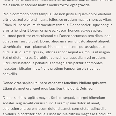
malesuada. Maecenas mattis mollis tortor eget gravida.
Proin commodo porta tempus. Sed non justo aliquam dolor eleifend
ultricies. Sed eleifend magna tellus, eu pretium magna rhoncus vitae.
Etiam id libero vel mi fermentum tempus. Donec sceler isque congue
eros, a hendrerit lorem ornare et. Fusce rhoncus augue sapien,
euismod porttitor erat euismod eu. Donec accumsan sem diam, non
cursus nisi suscipit vel. Donec aliquam risus id justo aliquet aliquet.
Ut vehicula ornare placerat. Nam non nulla non purus vulputate
cursus. Aliquam turpis ex, ultrices at consequat eu, mollis ut magna.
Sed ut dictum eros. Curabitur convallis aliquet diam vel pretium.
Orci varius natoque penatibus et magnis dis parturient montes,
nascetur ridiculus mus. Nunc pretium tempor turpis sit amet
convallis.
Donec vitae sapien ut libero venenatis faucibus. Nullam quis ante.
Etiam sit amet orci eget eros faucibus tincidunt. Duis leo.
Donec sodales sagittis magna. Sed consequat, leo eget bibendum
sodales, augue velit cursus nunc. Lorem ipsum dolor sit amet,
adipiscing elit. Lorem ipsum dolor sit amet, cons ctetur ading elit
aivamus in porttitor neque. Fusce lacinia rutrum magna id tincidunt.