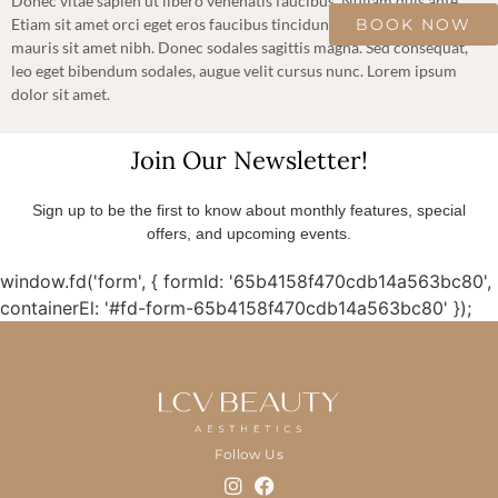
Donec vitae sapien ut libero venenatis faucibus. Nullam quis ante.
BOOK NOW
Etiam sit amet orci eget eros faucibus tincidunt. Duis leo. Sed fringilla
mauris sit amet nibh. Donec sodales sagittis magna. Sed consequat,
leo eget bibendum sodales, augue velit cursus nunc. Lorem ipsum
dolor sit amet.
Join Our Newsletter!
Sign up to be the first to know about monthly features, special
offers, and upcoming events.
window.fd('form', { formId: '65b4158f470cdb14a563bc80',
containerEl: '#fd-form-65b4158f470cdb14a563bc80' });
Follow Us