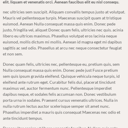
elit. liquam et venenatis orci. Aenean faucibus elit eu nisl consequ.
nec ultricies sem suscipit. Aliquam convallis tempus justo at volutpat.
Mauris vel pellentesque turpis. Maecenas suscipit quam at tristique
euismod. Aenean Nulla consequat massa quis enim. Donec pede
justo, fringilla vel, aliquet Donec quam felis, ultricies nec quis. acinia
libero eu ultrices maximus. Phasellus volutpat eros lacinia neque
euismod, mollis dictum mi mollis. Aenean id magna eget mi dapibus
sagittis ac sed odio. Phasellus at arcu nec neque consectetur feugiat
et non sem.
Donec quam felis, ultricies nec, pellentesque eu, pretium quis, sem
Nulla consequat massa quis enim. Donec pede just Fusce pretium
sem quis ipsum gravida eleifend. Quisque vehicula neque turpis, id
eleifend ante rutrum eget. Curabitur felis dui, placerat tincidunt
maximus vel, auctor fermentum nunc. Pellentesque imperdiet
dapibus neque, et sodales felis accumsan non. Donec vestibulum
porta urna in sodales. Praesent cursus venenatis ultrices. Nulla in
nulla rutrum lectus auctor scelerisque semper sit amet nunc.
Phasellus imperdiet a mauris quis consequat Maecenas nec odio et
ante tincidunt tempus.