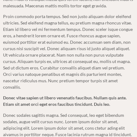
malesuada. Maecenas mattis mollis tortor eget gravida.
Proin commodo porta tempus. Sed non justo aliquam dolor eleifend
ultricies. Sed eleifend magna tellus, eu pretium magna rhoncus vitae.
Etiam id libero vel mi fermentum tempus. Donec sceler isque congue
eros, a hendrerit lorem ornare et. Fusce rhoncus augue sapien,
euismod porttitor erat euismod eu. Donec accumsan sem diam, non
cursus nisi suscipit vel. Donec aliquam risus id justo aliquet aliquet.
Ut vehicula ornare placerat. Nam non nulla non purus vulputate
cursus. Aliquam turpis ex, ultrices at consequat eu, mollis ut magna.
Sed ut dictum eros. Curabitur convallis aliquet diam vel pretium.
Orci varius natoque penatibus et magnis dis parturient montes,
nascetur ridiculus mus. Nunc pretium tempor turpis sit amet
convallis.
Donec vitae sapien ut libero venenatis faucibus. Nullam quis ante.
Etiam sit amet orci eget eros faucibus tincidunt. Duis leo.
Donec sodales sagittis magna. Sed consequat, leo eget bibendum
sodales, augue velit cursus nunc. Lorem ipsum dolor sit amet,
adipiscing elit. Lorem ipsum dolor sit amet, cons ctetur ading elit
aivamus in porttitor neque. Fusce lacinia rutrum magna id tincidunt.