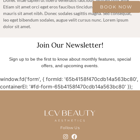
Donec vitae sapien ut libero venenatis faucibus. Nullam quis ante.
BOOK NOW
Etiam sit amet orci eget eros faucibus tincidunt. Duis leo. Sed fringilla
mauris sit amet nibh. Donec sodales sagittis magna. Sed consequat,
leo eget bibendum sodales, augue velit cursus nunc. Lorem ipsum
dolor sit amet.
Join Our Newsletter!
Sign up to be the first to know about monthly features, special
offers, and upcoming events.
window.fd('form', { formId: '65b4158f470cdb14a563bc80',
containerEl: '#fd-form-65b4158f470cdb14a563bc80' });
Follow Us