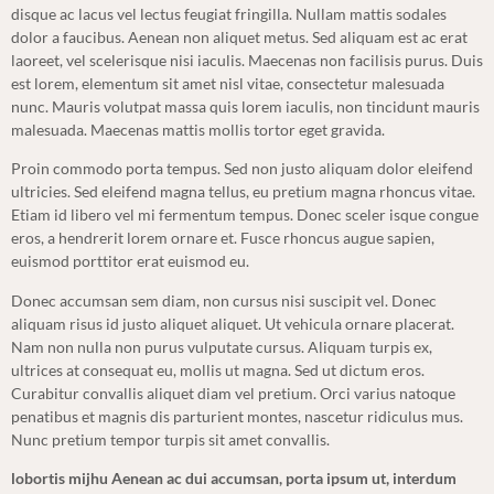
disque ac lacus vel lectus feugiat fringilla. Nullam mattis sodales
dolor a faucibus. Aenean non aliquet metus. Sed aliquam est ac erat
laoreet, vel scelerisque nisi iaculis. Maecenas non facilisis purus. Duis
est lorem, elementum sit amet nisl vitae, consectetur malesuada
nunc. Mauris volutpat massa quis lorem iaculis, non tincidunt mauris
malesuada. Maecenas mattis mollis tortor eget gravida.
Proin commodo porta tempus. Sed non justo aliquam dolor eleifend
ultricies. Sed eleifend magna tellus, eu pretium magna rhoncus vitae.
Etiam id libero vel mi fermentum tempus. Donec sceler isque congue
eros, a hendrerit lorem ornare et. Fusce rhoncus augue sapien,
euismod porttitor erat euismod eu.
Donec accumsan sem diam, non cursus nisi suscipit vel. Donec
aliquam risus id justo aliquet aliquet. Ut vehicula ornare placerat.
Nam non nulla non purus vulputate cursus. Aliquam turpis ex,
ultrices at consequat eu, mollis ut magna. Sed ut dictum eros.
Curabitur convallis aliquet diam vel pretium. Orci varius natoque
penatibus et magnis dis parturient montes, nascetur ridiculus mus.
Nunc pretium tempor turpis sit amet convallis.
lobortis mijhu Aenean ac dui accumsan, porta ipsum ut, interdum