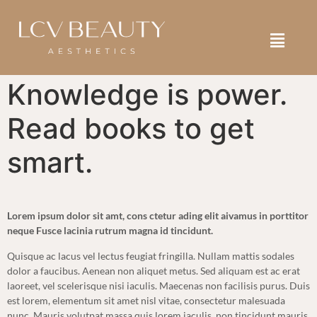
SELF ASSESSMENT
BOOK NOW
SHOP NOW
Knowledge is power.
Read books to get
smart.
Lorem ipsum dolor sit amt, cons ctetur ading elit aivamus in porttitor
neque Fusce lacinia rutrum magna id tincidunt.
Quisque ac lacus vel lectus feugiat fringilla. Nullam mattis sodales
dolor a faucibus. Aenean non aliquet metus. Sed aliquam est ac erat
laoreet, vel scelerisque nisi iaculis. Maecenas non facilisis purus. Duis
est lorem, elementum sit amet nisl vitae, consectetur malesuada
nunc. Mauris volutpat massa quis lorem iaculis, non tincidunt mauris