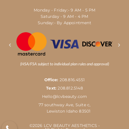
Monday - Friday:- 9 AM - 5 PM
Saturday - 9 AM - 4 PM
Sunday:- By Appointment
(HSA/FSA subject to individual plan rules and approval)
Office:
208.816.4551
Text:
208.812.5148
Hello@lcvbeauty.com
77 southway Ave, Suite c,
Lewiston Idaho 83501
©2026 LCV BEAUTY AESTHETICS -