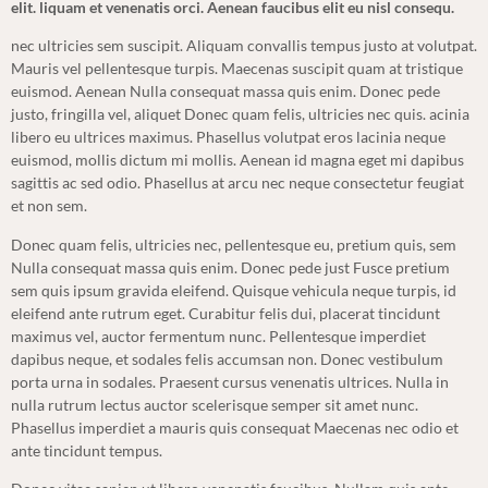
elit. liquam et venenatis orci. Aenean faucibus elit eu nisl consequ.
nec ultricies sem suscipit. Aliquam convallis tempus justo at volutpat.
Mauris vel pellentesque turpis. Maecenas suscipit quam at tristique
euismod. Aenean Nulla consequat massa quis enim. Donec pede
justo, fringilla vel, aliquet Donec quam felis, ultricies nec quis. acinia
libero eu ultrices maximus. Phasellus volutpat eros lacinia neque
euismod, mollis dictum mi mollis. Aenean id magna eget mi dapibus
sagittis ac sed odio. Phasellus at arcu nec neque consectetur feugiat
et non sem.
Donec quam felis, ultricies nec, pellentesque eu, pretium quis, sem
Nulla consequat massa quis enim. Donec pede just Fusce pretium
sem quis ipsum gravida eleifend. Quisque vehicula neque turpis, id
eleifend ante rutrum eget. Curabitur felis dui, placerat tincidunt
maximus vel, auctor fermentum nunc. Pellentesque imperdiet
dapibus neque, et sodales felis accumsan non. Donec vestibulum
porta urna in sodales. Praesent cursus venenatis ultrices. Nulla in
nulla rutrum lectus auctor scelerisque semper sit amet nunc.
Phasellus imperdiet a mauris quis consequat Maecenas nec odio et
ante tincidunt tempus.